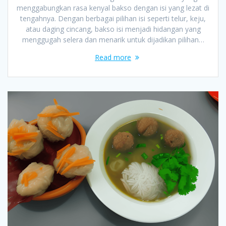
menggabungkan rasa kenyal bakso dengan isi yang lezat di
tengahnya. Dengan berbagai pilihan isi seperti telur, keju,
atau daging cincang, bakso isi menjadi hidangan yang
menggugah selera dan menarik untuk dijadikan pilihan…
Read more