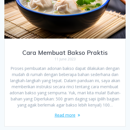
Cara Membuat Bakso Praktis
11 June 2023
Proses pembuatan adonan bakso dapat dilakukan dengan
mudah di rumah dengan beberapa bahan sederhana dan
langkah-langkah yang tepat. Dalam panduan ini, saya akan
memberikan instruksi secara rinci tentang cara membuat
adonan bakso yang sempurna. Yuk, mari kita mulai! Bahan-
bahan yang Diperlukan: 500 gram daging sapi (pilih bagian
yang agak berlemak agar bakso lebih kenyal) 100…
Read more