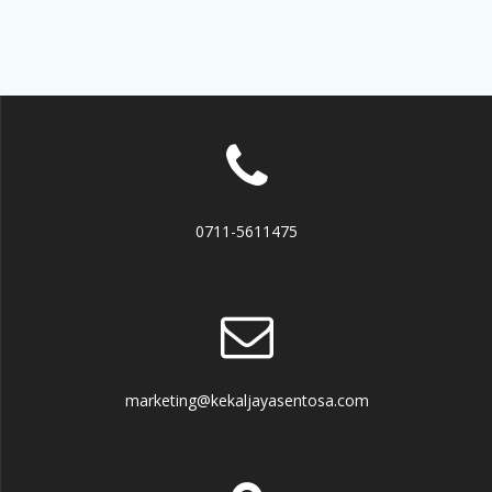
0711-5611475
marketing@kekaljayasentosa.com